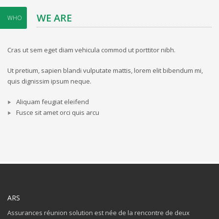
WE ARE
WHO
Cras ut sem eget diam vehicula commod ut porttitor nibh.
Ut pretium, sapien blandi vulputate mattis, lorem elit bibendum mi,
quis dignissim ipsum neque.
Aliquam feugiat eleifend
Fusce sit amet orci quis arcu
ARS
Assurances réunion solution est née de la rencontre de deux